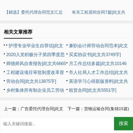
【精选】委托代理合同范文汇总
有关工程居间合同7篇[此文共
8篇[此文共12707字]
6798字]
相关文章推荐
护理专业毕业生自荐信[此文
兼职会计师劳动合同范本[此文
共2402字]
2020入党积极分子第四季度思
共1073字]
买卖协议书[此文共3749字]
想汇报多篇新版【多篇】[此文
师德师风自查报告[此文共6665
月工作总结多篇[此文共10146
共8193字]
字]
工程建设项目审批制度改革督
字]
市人社局人才工作总结[此文共
查工作汇报[此文共1044字]
劳动合同[此文共13875字]
992字]
英语学习心得新版资料[此文共
乡村集体所有制企业员工劳动
6927字]
租赁合同[此文共5551字]
合同范本[此文共1979字]
上一篇：
广告委托代理合同[此文
下一篇：
货物运输合同(集锦15篇)
共9917字]
[此文共21577字]