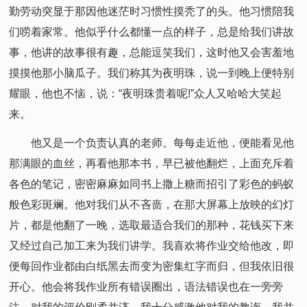
勤劳动突显于那因他迷茫时习惯性摸秃了的头。他习惯陪我
们唠着家常。他似乎什么都懂一点的样子，总是给我们讲故
事，他讲的故事很有趣，总能逗笑我们，这时他又会害羞地
摸摸他那小脑瓜子。我们称其为夜明珠，说一到晚上便特别
耀眼，他也不恼，说：“夜明珠贵着呢!”众人又哈哈大笑起
来。
他又是一个负责认真的老师。每每走近他，便能看见他
那满眼的血丝，再看他那本书，早已被他翻烂，上面充斥着
各色的笔记，密密麻麻如同书上撒上糖而招引了彩色的蚂蚁
般色彩斑斓。他对我们从不吝啬，在那大屏幕上放映的幻灯
片，都是他翻了一晚，选取最适合我们的那种，花钱买下来
又经过自己加工来为我们讲学。我喜欢将作业交给他改，即
便每回作业都由白纸黑去而变为密集红字而归，但我依旧很
开心。他会将我作业所有错误圈出，语法错误也在一旁旁