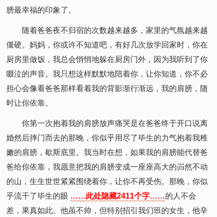
膀最幸福的印象了。
随着爸爸夜不归宿的次数越来越多，家里的气氛越来越
僵硬。妈妈，你或许不知道吧，有好几次放学回家时，你在
厨房里做饭，我总会悄悄地躲在厨房门外，因为我听到了你
啜泣的声音。我只想这样默默地陪着你，让你知道，你不必
担心会像看爸爸那样看着我的背影渐行渐远，我的肩膀，随
时让你依靠。
你第一次抱着我的肩膀放声痛哭是在爸爸终于开口说离
婚然后摔门而去的那晚，你似乎用尽了毕生的力气抱着我稚
嫩的肩膀，歇斯底里。我当时在想，如果我的肩膀能代替爸
爸给你依靠，我愿意把我的肩膀变成一座座高大的岿然不动
的山，生生世世紧紧围绕着你，让你不再受伤。那晚，你似
乎流干了毕生的眼
……此处隐藏2411个字……
的人不会
差，果真如此。他虽不帅，但特别招引我们班的女生，他辛