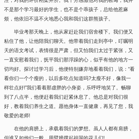
注，对我的评价刚柔并济。我十分感激他对我的教诲，我并
不是那个学习最好的学生，也不是个乖孩子，总给他惹麻
烦，他依旧不温不火地悉心我和我们这群熊孩子。
毕业考那天晚上，他从家赶赴我们宿舍楼下。我们便又
粘住了他，让他陪我们聊天。他带着我们走到亭中，叮嘱明
天的语文考试，表情很是严肃，但又怕我们太过于紧张，又
一直安慰着我们，抚平我们那浮躁的心，似乎有他的地方一
切均好。探讨过学习后，他便特别嫌弃地看着我们，说：“看
看你们一个个瘦的，以后多吃点知道吗?太瘦不好，像我一
样壮点好!”我们看着那虚胖的小身姿，乐呼呼地笑了。畅聊
到了八点半，他便赶着我们赶紧休息了。他总是对我们很
好，教着我们养生之道。愿他身体一直健康，再见了您，我
敬爱的老师!
在他的肩膀上，承载着我们的梦想。虽人人都有肩膀，
但谁又如他们一般，用臂膀撑起祖国的花儿们!