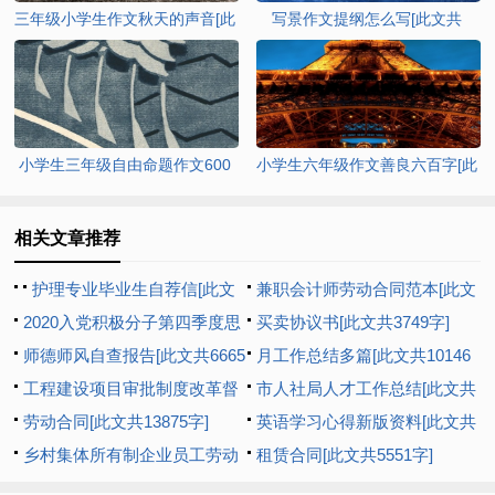
三年级小学生作文秋天的声音[此
写景作文提纲怎么写[此文共
文共3303字]
1671字]
小学生三年级自由命题作文600
小学生六年级作文善良六百字[此
字[此文共3448字]
文共3209字]
相关文章推荐
护理专业毕业生自荐信[此文
兼职会计师劳动合同范本[此文
共2402字]
2020入党积极分子第四季度思
共1073字]
买卖协议书[此文共3749字]
想汇报多篇新版【多篇】[此文
师德师风自查报告[此文共6665
月工作总结多篇[此文共10146
共8193字]
字]
工程建设项目审批制度改革督
字]
市人社局人才工作总结[此文共
查工作汇报[此文共1044字]
劳动合同[此文共13875字]
992字]
英语学习心得新版资料[此文共
乡村集体所有制企业员工劳动
6927字]
租赁合同[此文共5551字]
合同范本[此文共1979字]