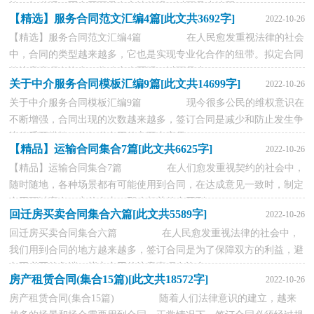
施。知道吗，写合同可是有方法的哦，以下是小编帮...
【精选】服务合同范文汇编4篇[此文共3692字]
2022-10-26
【精选】服务合同范文汇编4篇 在人民愈发重视法律的社会
中，合同的类型越来越多，它也是实现专业化合作的纽带。拟定合同
的注意事项有许多，你确定会写吗？以下是小...
关于中介服务合同模板汇编9篇[此文共14699字]
2022-10-26
关于中介服务合同模板汇编9篇 现今很多公民的维权意识在
不断增强，合同出现的次数越来越多，签订合同是减少和防止发生争
议的重要措施。你知道合同的主要内容是...
【精品】运输合同集合7篇[此文共6625字]
2022-10-26
【精品】运输合同集合7篇 在人们愈发重视契约的社会中，
随时随地，各种场景都有可能使用到合同，在达成意见一致时，制定
合同可以享有一定的自由。那么相关的合同到...
回迁房买卖合同集合六篇[此文共5589字]
2022-10-26
回迁房买卖合同集合六篇 在人民愈发重视法律的社会中，
我们用到合同的地方越来越多，签订合同是为了保障双方的利益，避
免不必要的争端。拟定合同的注意事项有许多...
房产租赁合同(集合15篇)[此文共18572字]
2022-10-26
房产租赁合同(集合15篇) 随着人们法律意识的建立，越来