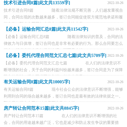
技术引进合同8篇[此文共13559字]
2022-10-26
技术引进合同8篇 随着法律法规不断完善，人们越发重视合
同，合同出现的次数越来越多，签订合同能促使双方规范地承诺和履
行合作。那么合同要怎么拟定？想必这让大家...
【必备】运输合同汇总8篇[此文共11542字]
2022-10-26
【必备】运输合同汇总8篇 随着法律知识的普及，合同的法
律效力与日俱增，签订合同也是非常有必要的行为。那么合同要怎么
拟定？想必这让大家都很苦恼吧，下面是小编...
【必备】委托代理合同范文汇总七篇[此文共5709字]
2022-10-26
【必备】委托代理合同范文汇总七篇 在人们的法律意识不
断增强的社会，关于合同的利益纠纷越来越多，签订合同是为了保障
双方的利益，避免不必要的争端。相信大家又...
有关运输合同8篇[此文共10005字]
2022-10-26
有关运输合同8篇 现今社会公众的法律意识不断增强，能够
利用到合同的场合越来越多，签订合同也是最有效的法律依据之一。
那么我们拟定合同的时候需要注意什么问...
房产转让合同范本15篇[此文共8845字]
2022-10-26
房产转让合同范本15篇 在人们的法律意识不断增强的社
会，合同的用途越来越广泛，它也是减少和防止发生争议的重要措