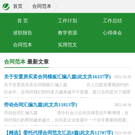
首页
合同范本
首 页
工作计划
工作总结
述职报告
教学资源
心得体会
合同范本
实用范文
合同范本
最新文章
关于安置房买卖合同模板汇编八篇[此文共16337字]
2022-10-26
关于安置房买卖合同模板汇编八篇 在人们愈发重视契约的
社会中，合同对我们的约束力越来越不可忽视，签订合同是为了保障
双方的利益，避免不必要的争端。那么合同书...
劳动合同汇编九篇[此文共11813字]
2022-10-26
劳动合同汇编九篇 现今社会公众的法律意识不断增强，合
同对我们的帮助越来越大，合同是企业发展中一个非常重要的因素。
那么我们拟定合同的时候需要注意什么问题...
【精选】委托代理合同范文汇总8篇[此文共12707字]
2022-10-26