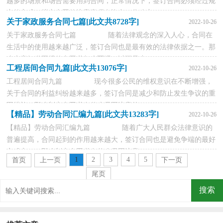
越多的场景和场合需要用到合同，正常情况下，签订合同必须经过规
定的方式。拟定合同的注意事项有许多，你确定...
关于家政服务合同七篇[此文共8728字]
2022-10-26
关于家政服务合同七篇 随着法律观念的深入人心，合同在
生活中的使用越来越广泛，签订合同也是最有效的法律依据之一。那
么大家知道正规的合同书怎么写吗？以下是小...
工程居间合同九篇[此文共13076字]
2022-10-26
工程居间合同九篇 现今很多公民的维权意识在不断增强，
关于合同的利益纠纷越来越多，签订合同是减少和防止发生争议的重
要措施。那么制定合同书有什么需要注意的...
【精品】劳动合同汇编九篇[此文共13283字]
2022-10-26
【精品】劳动合同汇编九篇 随着广大人民群众法律意识的
普遍提高，合同起到的作用越来越大，签订合同也是避免争端的最好
方式之一。那么制定合同书有什么需要注意...
1
2
3
4
5
首页
上一页
下一页
尾页