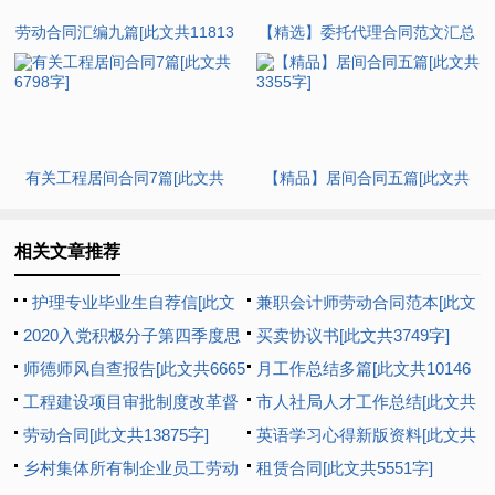
劳动合同汇编九篇[此文共11813
【精选】委托代理合同范文汇总
字]
8篇[此文共12707字]
有关工程居间合同7篇[此文共
【精品】居间合同五篇[此文共
6798字]
3355字]
相关文章推荐
护理专业毕业生自荐信[此文
兼职会计师劳动合同范本[此文
共2402字]
2020入党积极分子第四季度思
共1073字]
买卖协议书[此文共3749字]
想汇报多篇新版【多篇】[此文
师德师风自查报告[此文共6665
月工作总结多篇[此文共10146
共8193字]
字]
工程建设项目审批制度改革督
字]
市人社局人才工作总结[此文共
查工作汇报[此文共1044字]
劳动合同[此文共13875字]
992字]
英语学习心得新版资料[此文共
乡村集体所有制企业员工劳动
6927字]
租赁合同[此文共5551字]