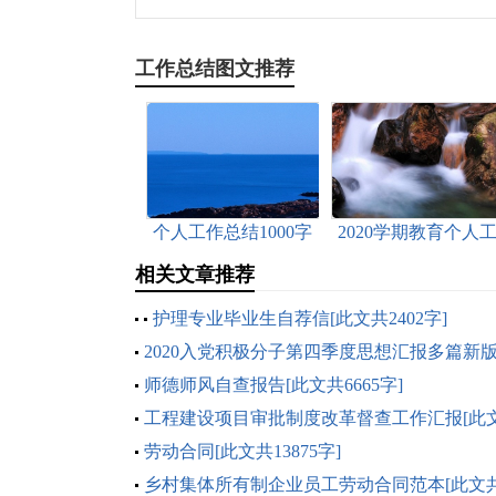
工作总结图文推荐
个人工作总结1000字
2020学期教育个人
多篇[此文共5989字]
作总结1000字[此文
相关文章推荐
9972字]
护理专业毕业生自荐信[此文共2402字]
2020入党积极分子第四季度思想汇报多篇新
篇】[此文共8193字]
师德师风自查报告[此文共6665字]
工程建设项目审批制度改革督查工作汇报[此
1044字]
劳动合同[此文共13875字]
乡村集体所有制企业员工劳动合同范本[此文