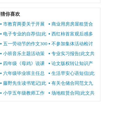
[此文共5375字]
总结[此文共3072字]
猜你喜欢
市教育两委关于开展
商业用房房屋租赁合
教育领域整治形式主义
同范本精选[此文共4291
电子专业的自荐信[此
西红柿首富观后感多
官僚主义问题专项书面
字]
文共3780字]
篇600字[此文共268字]
调研的通知[此文共771
五一劳动节的作文300
不参加集体活动检讨
字]
字[此文共4455字]
书[此文共5152字]
小班音乐主题活动策
专业实习报告[此文共
划方案[此文共4005字]
30298字]
四年级《母鸡》说课
论文版权转让知识产
稿[此文共2138字]
权合同（共2篇）[此文
六年级毕业班主任总
生活早安心语短信[此
共1422字]
结[此文共7218字]
文共3444字]
藤野先生读书笔记[此
有关仓储合同范文九
文共6538字]
篇[此文共13717字]
小学五年级教师工作
场地租赁合同[此文共
述职报告[此文共6109
12384字]
字]