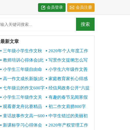
会员登录
会员注册
最新文章
三年级小学生作文秋
2020年个人年度工作
天的声音[此文共3303
总结[此文共4959字]
教师培训心得体会[此
写景作文提纲怎么写
字]
文共10534字]
[此文共1671字]
小学生三年级自由命
小学生六年级作文善
题作文600字[此文共
良六百字[此文共3209
高一作文成长新版[此
家庭教育家长心得感
3448字]
字]
文共4717字]
想[此文共6341字]
七年级云的作文600字
经信局政务公开“六提
[此文共3025字]
六促”专项行动工作总结
小学生三年级作文关
有趣的春节见闻寒假
[此文共1288字]
于秋天600字[此文共
初中精品作文[此文共
观看赛龙舟比赛精品
初二作文肩膀800字
3464字]
3418字]
作文500字[此文共2979
[此文共3495字]
童话故事作文高一600
中学生错过的美丽初
字]
字[此文共2957字]
二作文600字[此文共
新课标学习心得体会
2020年产权管理工作
3639字]