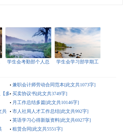
工
学生会考勤部个人总
学生会学习部学期工
共
结[此文共5352字]
作总结[此文共9791字]
兼职会计师劳动合同范本[此文共1073字]
版【多
买卖协议书[此文共3749字]
月工作总结多篇[此文共10146字]
文共
市人社局人才工作总结[此文共992字]
英语学习心得新版资料[此文共6927字]
共
租赁合同[此文共5551字]