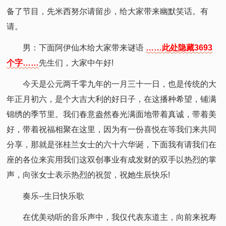
备了节目，先米西努尔请留步，给大家带来幽默笑话。有
请。
男：下面阿伊仙木给大家带来谜语
……此处隐藏3693
个字……
先生们，大家中午好!
今天是公元两千零九年的一月三十一日，也是传统的大
年正月初六，是个大吉大利的好日子，在这播种希望，铺满
锦绣的季节里。我们春意盎然春光满面地带着真诚，带着美
好，带着祝福相聚在这里，因为有一份喜悦在等我们来共同
分享，那就是张桂兰女士的六十六华诞，下面我有请我们在
座的各位来宾用我们这双创事业有成发财的双手以热烈的掌
声，向张女士表示热烈的祝贺，祝她生辰快乐!
奏乐--生日快乐歌
在优美动听的音乐声中，我仅代表东道主，向前来祝寿