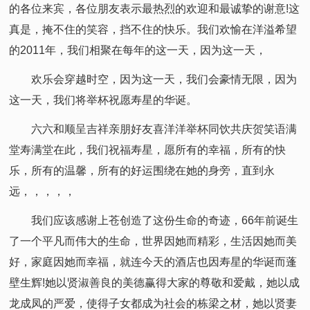
的各位来宾，各位朋友表示最热烈的欢迎和最诚挚的谢意!这
真是，掩不住的笑容，挡不住的快乐。我们欢愉在洋溢希望
的2011年，我们相聚在每年的这一天，因为这一天，
欢乐会穿越时空，因为这一天，我们会豪情无限，因为
这一天，我们将举杯祝愿寿星的华诞。
六六和顺呈吉祥亲朋好友喜洋洋举杯同饮共庆贺笑语满
堂寿满堂在此，我们祝福寿星，愿所有的幸福，所有的快
乐，所有的温馨，所有的好运围绕在她的身旁，直到永
远，，，，，
我们应该感谢上苍创造了这份生命的奇迹，66年前诞生
了一个平凡而伟大的生命，世界因她而精彩，生活因她而美
好，家庭因她而幸福，就连今天的酒店也因寿星的华诞而蓬
壁生辉!她以贤淑善良的美德赢得大家的尊敬和爱戴，她以成
龙成凤的严爱，使得子女都成为社会的栋梁之材，她以贤妻