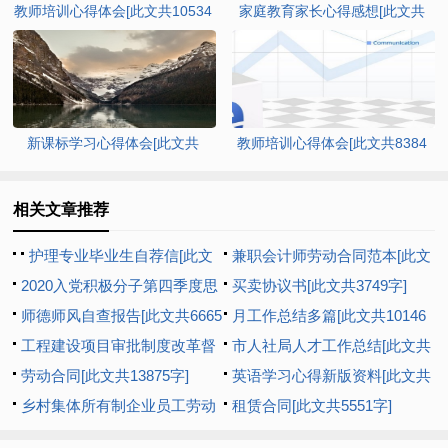
教师培训心得体会[此文共10534
家庭教育家长心得感想[此文共
字]
6341字]
新课标学习心得体会[此文共
教师培训心得体会[此文共8384
5375字]
字]
相关文章推荐
护理专业毕业生自荐信[此文
兼职会计师劳动合同范本[此文
共2402字]
2020入党积极分子第四季度思
共1073字]
买卖协议书[此文共3749字]
想汇报多篇新版【多篇】[此文
师德师风自查报告[此文共6665
月工作总结多篇[此文共10146
共8193字]
字]
工程建设项目审批制度改革督
字]
市人社局人才工作总结[此文共
查工作汇报[此文共1044字]
劳动合同[此文共13875字]
992字]
英语学习心得新版资料[此文共
乡村集体所有制企业员工劳动
6927字]
租赁合同[此文共5551字]
合同范本[此文共1979字]