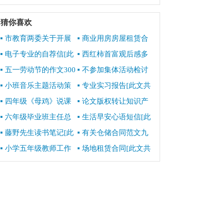
[此文共5375字]
总结[此文共3072字]
猜你喜欢
市教育两委关于开展
商业用房房屋租赁合
教育领域整治形式主义
同范本精选[此文共4291
电子专业的自荐信[此
西红柿首富观后感多
官僚主义问题专项书面
字]
文共3780字]
篇600字[此文共268字]
调研的通知[此文共771
五一劳动节的作文300
不参加集体活动检讨
字]
字[此文共4455字]
书[此文共5152字]
小班音乐主题活动策
专业实习报告[此文共
划方案[此文共4005字]
30298字]
四年级《母鸡》说课
论文版权转让知识产
稿[此文共2138字]
权合同（共2篇）[此文
六年级毕业班主任总
生活早安心语短信[此
共1422字]
结[此文共7218字]
文共3444字]
藤野先生读书笔记[此
有关仓储合同范文九
文共6538字]
篇[此文共13717字]
小学五年级教师工作
场地租赁合同[此文共
述职报告[此文共6109
12384字]
字]