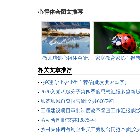
心得体会图文推荐
教师培训心得体会[此
家庭教育家长心得
文共10534字]
想[此文共6341字]
相关文章推荐
护理专业毕业生自荐信[此文共2402字]
2020入党积极分子第四季度思想汇报多篇新
篇】[此文共8193字]
师德师风自查报告[此文共6665字]
工程建设项目审批制度改革督查工作汇报[此
1044字]
劳动合同[此文共13875字]
乡村集体所有制企业员工劳动合同范本[此文
1979字]