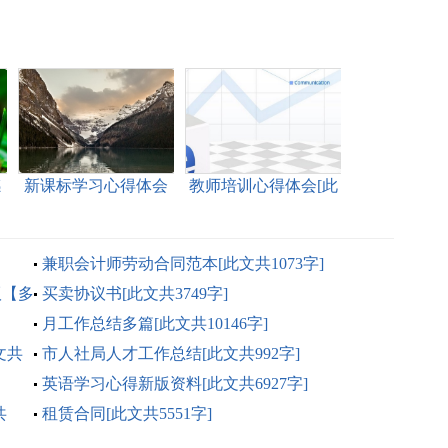
感
新课标学习心得体会
教师培训心得体会[此
[此文共5375字]
文共8384字]
兼职会计师劳动合同范本[此文共1073字]
版【多
买卖协议书[此文共3749字]
月工作总结多篇[此文共10146字]
文共
市人社局人才工作总结[此文共992字]
英语学习心得新版资料[此文共6927字]
共
租赁合同[此文共5551字]