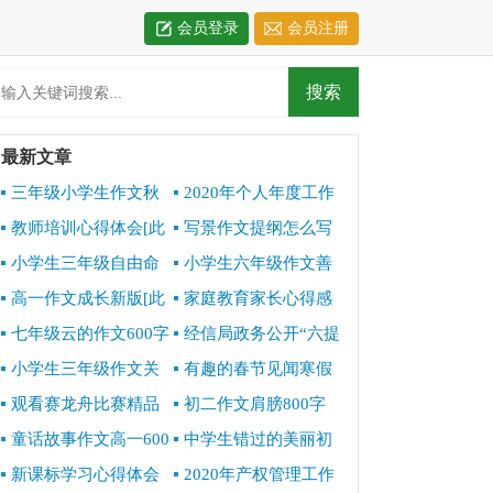
会员登录
会员注册
最新文章
三年级小学生作文秋
2020年个人年度工作
天的声音[此文共3303
总结[此文共4959字]
教师培训心得体会[此
写景作文提纲怎么写
字]
文共10534字]
[此文共1671字]
小学生三年级自由命
小学生六年级作文善
题作文600字[此文共
良六百字[此文共3209
高一作文成长新版[此
家庭教育家长心得感
3448字]
字]
文共4717字]
想[此文共6341字]
七年级云的作文600字
经信局政务公开“六提
[此文共3025字]
六促”专项行动工作总结
小学生三年级作文关
有趣的春节见闻寒假
[此文共1288字]
于秋天600字[此文共
初中精品作文[此文共
观看赛龙舟比赛精品
初二作文肩膀800字
3464字]
3418字]
作文500字[此文共2979
[此文共3495字]
童话故事作文高一600
中学生错过的美丽初
字]
字[此文共2957字]
二作文600字[此文共
新课标学习心得体会
2020年产权管理工作
3639字]