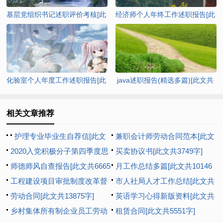
基层党组织书记述职评价考核[此
经济师个人年终工作述职报告[此
文共7202字]
文共9425字]
化验室个人年度工作述职报告[此
java述职报告(精选多篇)[此文共
文共7048字]
8272字]
相关文章推荐
护理专业毕业生自荐信[此文
兼职会计师劳动合同范本[此文
共2402字]
2020入党积极分子第四季度思
共1073字]
买卖协议书[此文共3749字]
想汇报多篇新版【多篇】[此文
师德师风自查报告[此文共6665
月工作总结多篇[此文共10146
共8193字]
字]
工程建设项目审批制度改革督
字]
市人社局人才工作总结[此文共
查工作汇报[此文共1044字]
劳动合同[此文共13875字]
992字]
英语学习心得新版资料[此文共
乡村集体所有制企业员工劳动
6927字]
租赁合同[此文共5551字]