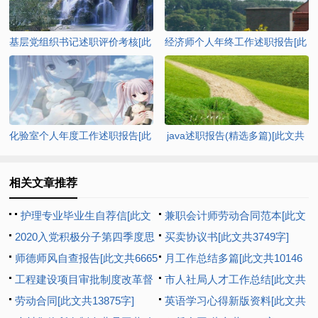
基层党组织书记述职评价考核[此
经济师个人年终工作述职报告[此
文共7202字]
文共9425字]
化验室个人年度工作述职报告[此
java述职报告(精选多篇)[此文共
文共7048字]
8272字]
相关文章推荐
护理专业毕业生自荐信[此文
兼职会计师劳动合同范本[此文
共2402字]
2020入党积极分子第四季度思
共1073字]
买卖协议书[此文共3749字]
想汇报多篇新版【多篇】[此文
师德师风自查报告[此文共6665
月工作总结多篇[此文共10146
共8193字]
字]
工程建设项目审批制度改革督
字]
市人社局人才工作总结[此文共
查工作汇报[此文共1044字]
劳动合同[此文共13875字]
992字]
英语学习心得新版资料[此文共