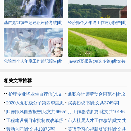
基层党组织书记述职评价考核[此
经济师个人年终工作述职报告[此
文共7202字]
文共9425字]
化验室个人年度工作述职报告[此
java述职报告(精选多篇)[此文共
文共7048字]
8272字]
相关文章推荐
护理专业毕业生自荐信[此文
兼职会计师劳动合同范本[此文
共2402字]
2020入党积极分子第四季度思
共1073字]
买卖协议书[此文共3749字]
想汇报多篇新版【多篇】[此文
师德师风自查报告[此文共6665
月工作总结多篇[此文共10146
共8193字]
字]
工程建设项目审批制度改革督
字]
市人社局人才工作总结[此文共
查工作汇报[此文共1044字]
劳动合同[此文共13875字]
992字]
英语学习心得新版资料[此文共