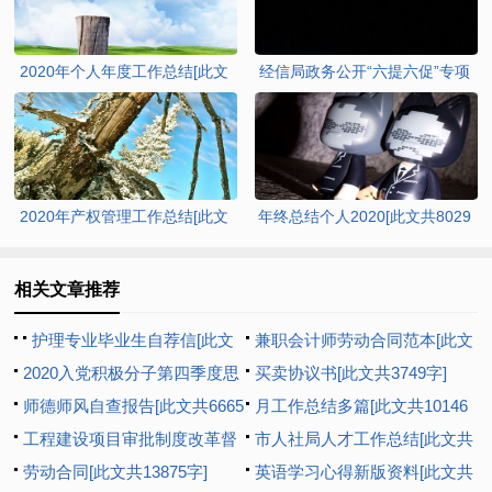
2020年个人年度工作总结[此文
经信局政务公开“六提六促”专项
共4959字]
行动工作总结[此文共1288字]
2020年产权管理工作总结[此文
年终总结个人2020[此文共8029
共3072字]
字]
相关文章推荐
护理专业毕业生自荐信[此文
兼职会计师劳动合同范本[此文
共2402字]
2020入党积极分子第四季度思
共1073字]
买卖协议书[此文共3749字]
想汇报多篇新版【多篇】[此文
师德师风自查报告[此文共6665
月工作总结多篇[此文共10146
共8193字]
字]
工程建设项目审批制度改革督
字]
市人社局人才工作总结[此文共
查工作汇报[此文共1044字]
劳动合同[此文共13875字]
992字]
英语学习心得新版资料[此文共